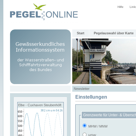
Hilfe
Link
Start
Pegelauswahl über Karte
Newsletter
Einstellungen
Elbe - Cuxhaven Steubenhöft
Grenzwerte für Unter- & Übersc
MHW / MNW
HSW