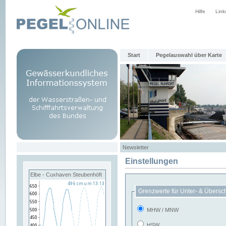
Hilfe
Link
Start
Pegelauswahl über Karte
Newsletter
Einstellungen
Elbe - Cuxhaven Steubenhöft
Grenzwerte für Unter- & Übersc
MHW / MNW
HSW