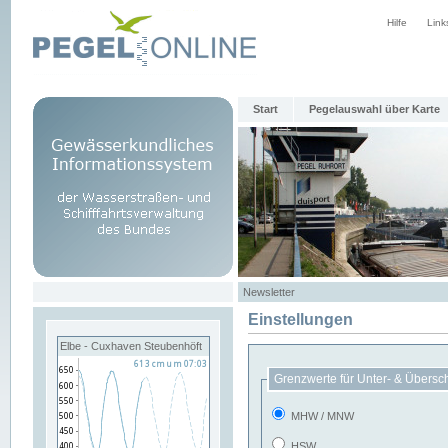
Hilfe
Link
Start
Pegelauswahl über Karte
Newsletter
Einstellungen
Elbe - Cuxhaven Steubenhöft
Grenzwerte für Unter- & Übersc
MHW / MNW
HSW