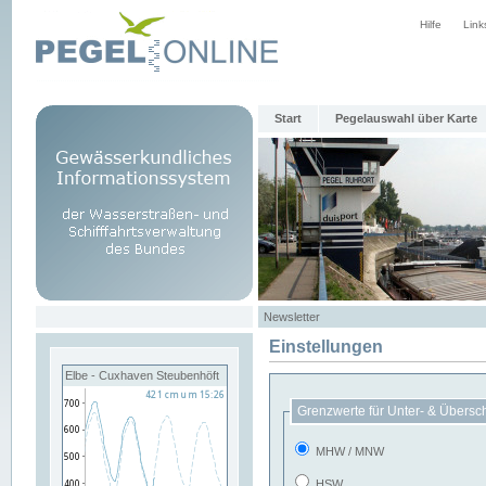
Hilfe
Link
Start
Pegelauswahl über Karte
Newsletter
Einstellungen
Elbe - Cuxhaven Steubenhöft
Grenzwerte für Unter- & Übersc
MHW / MNW
HSW