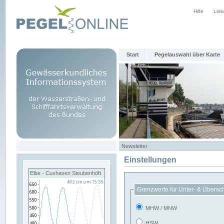
Hilfe
Link
Start
Pegelauswahl über Karte
Newsletter
Einstellungen
Elbe - Cuxhaven Steubenhöft
Grenzwerte für Unter- & Übersc
MHW / MNW
HSW