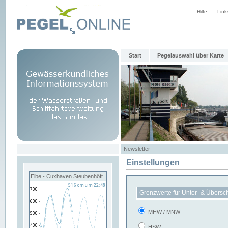
Hilfe
Link
Start
Pegelauswahl über Karte
Newsletter
Einstellungen
Elbe - Cuxhaven Steubenhöft
Grenzwerte für Unter- & Übersc
MHW / MNW
HSW