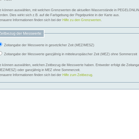
e können auswählen, mit welchen Grenzwerten die aktuellen Wasserstände in PEGELONLIN
werden. Dies wirkt sich z.B. auf die Farbgebung der Pegelpunkte in der Karte aus.
nauere Informationen finden sich bei der
Hilfe zu den Grenzwerten
.
Zeitbezug der Messwerte:
Zeitangabe der Messwerte in gesetzlicher Zeit (MEZ/MESZ)
Zeitangabe der Messwerte ganzjährig in mitteleuropäischer Zeit (MEZ) ohne Sommerzeit
e können auswählen, welchen Zeitbezug die Messwerte haben. Entweder erfolgt die Zeitangab
EZ/MESZ) oder ganzjährig in MEZ ohne Sommerzeit.
nauere Informationen finden sich bei der
Hilfe zum Zeitbezug
.