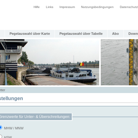
Hilfe
Links
Impressum
Nutzungsbedingungen
Datenschutz
Pegelauswahl über Karte
Pegelauswahl über Tabelle
Abo
Down
tter
stellungen
Grenzwerte für Unter- & Überschreitungen:
MHW / MNW
HSW