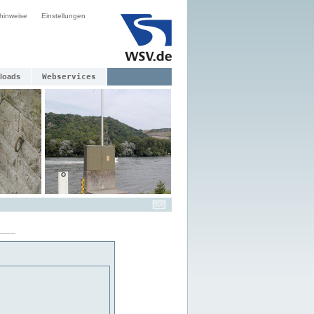
hinweise
Einstellungen
loads
Webservices