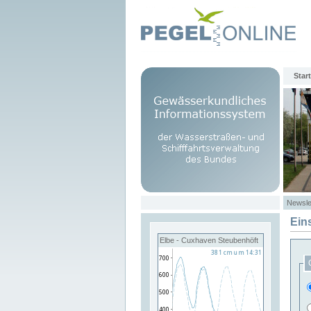
Start
Newsle
Ein
Elbe - Cuxhaven Steubenhöft