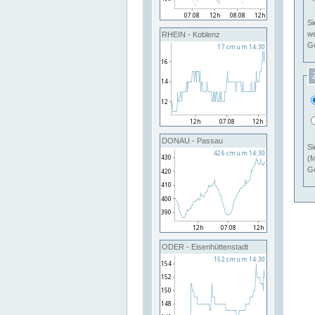
Si
RHEIN - Koblenz
Ge
DONAU - Passau
Si
(M
Ge
ODER - Eisenhüttenstadt