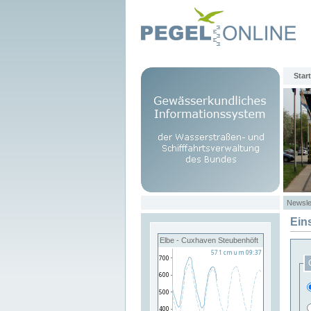
Start
Newsle
Ein
Elbe - Cuxhaven Steubenhöft