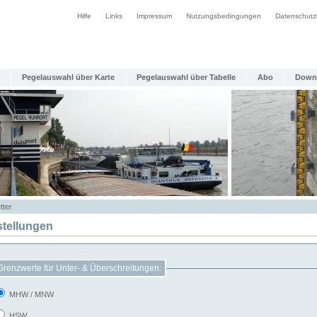
Hilfe
Links
Impressum
Nutzungsbedingungen
Datenschutz
Pegelauswahl über Karte
Pegelauswahl über Tabelle
Abo
Down
tter
stellungen
Grenzwerte für Unter- & Überschreitungen:
MHW / MNW
HSW