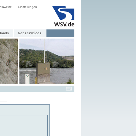
hinweise
Einstellungen
loads
Webservices