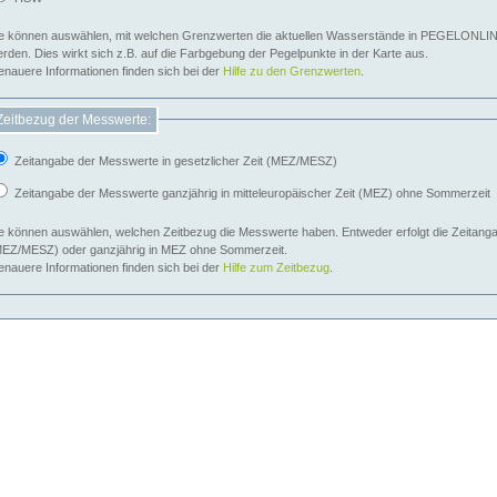
e können auswählen, mit welchen Grenzwerten die aktuellen Wasserstände in PEGELONLIN
werden. Dies wirkt sich z.B. auf die Farbgebung der Pegelpunkte in der Karte aus.
nauere Informationen finden sich bei der
Hilfe zu den Grenzwerten
.
Zeitbezug der Messwerte:
Zeitangabe der Messwerte in gesetzlicher Zeit (MEZ/MESZ)
Zeitangabe der Messwerte ganzjährig in mitteleuropäischer Zeit (MEZ) ohne Sommerzeit
e können auswählen, welchen Zeitbezug die Messwerte haben. Entweder erfolgt die Zeitangab
EZ/MESZ) oder ganzjährig in MEZ ohne Sommerzeit.
nauere Informationen finden sich bei der
Hilfe zum Zeitbezug
.