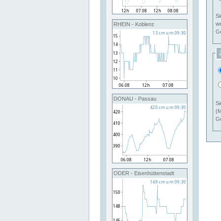
Si
RHEIN - Koblenz
Ge
DONAU - Passau
Si
(M
Ge
ODER - Eisenhüttenstadt