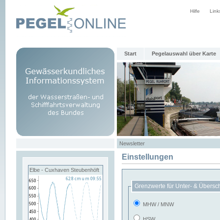
Hilfe
Link
Start
Pegelauswahl über Karte
Newsletter
Einstellungen
Elbe - Cuxhaven Steubenhöft
Grenzwerte für Unter- & Übersc
MHW / MNW
HSW