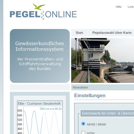
Hilfe
Link
Start
Pegelauswahl über Karte
Newsletter
Einstellungen
Elbe - Cuxhaven Steubenhöft
Grenzwerte für Unter- & Übersc
MHW / MNW
HSW