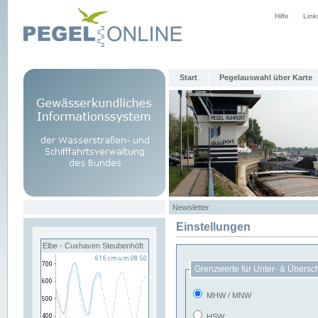
Hilfe
Link
Start
Pegelauswahl über Karte
Newsletter
Einstellungen
Elbe - Cuxhaven Steubenhöft
Grenzwerte für Unter- & Übersc
MHW / MNW
HSW