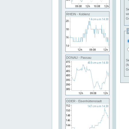
Si
RHEIN - Koblenz
Ge
DONAU - Passau
Si
(M
Ge
ODER - Eisenhüttenstadt