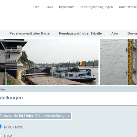
Hilfe
Links
Impressum
Nutzungsbedingungen
Datenschutz
Pegelauswahl über Karte
Pegelauswahl über Tabelle
Abo
Down
tter
stellungen
Grenzwerte für Unter- & Überschreitungen:
MHW / MNW
HSW