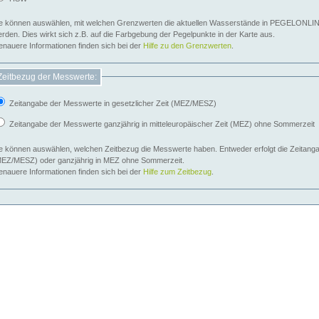
e können auswählen, mit welchen Grenzwerten die aktuellen Wasserstände in PEGELONLIN
werden. Dies wirkt sich z.B. auf die Farbgebung der Pegelpunkte in der Karte aus.
nauere Informationen finden sich bei der
Hilfe zu den Grenzwerten
.
Zeitbezug der Messwerte:
Zeitangabe der Messwerte in gesetzlicher Zeit (MEZ/MESZ)
Zeitangabe der Messwerte ganzjährig in mitteleuropäischer Zeit (MEZ) ohne Sommerzeit
e können auswählen, welchen Zeitbezug die Messwerte haben. Entweder erfolgt die Zeitangab
EZ/MESZ) oder ganzjährig in MEZ ohne Sommerzeit.
nauere Informationen finden sich bei der
Hilfe zum Zeitbezug
.