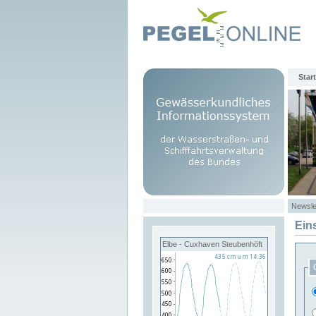
Start
Newsle
Ein
Elbe - Cuxhaven Steubenhöft