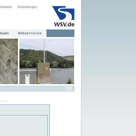
hinweise
Einstellungen
loads
Webservices