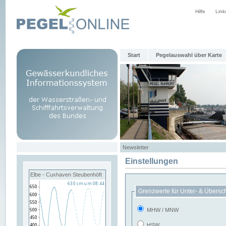
Hilfe
Link
Start
Pegelauswahl über Karte
Newsletter
Einstellungen
Elbe - Cuxhaven Steubenhöft
Grenzwerte für Unter- & Übersc
MHW / MNW
HSW