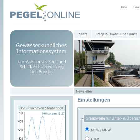
Hilfe
Link
Start
Pegelauswahl über Karte
Newsletter
Einstellungen
Elbe - Cuxhaven Steubenhöft
Grenzwerte für Unter- & Übersc
MHW / MNW
HSW