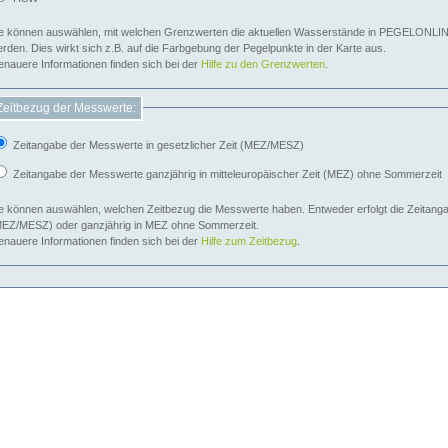
e können auswählen, mit welchen Grenzwerten die aktuellen Wasserstände in PEGELONLIN
werden. Dies wirkt sich z.B. auf die Farbgebung der Pegelpunkte in der Karte aus.
nauere Informationen finden sich bei der
Hilfe zu den Grenzwerten
.
Zeitbezug der Messwerte:
Zeitangabe der Messwerte in gesetzlicher Zeit (MEZ/MESZ)
Zeitangabe der Messwerte ganzjährig in mitteleuropäischer Zeit (MEZ) ohne Sommerzeit
e können auswählen, welchen Zeitbezug die Messwerte haben. Entweder erfolgt die Zeitangab
EZ/MESZ) oder ganzjährig in MEZ ohne Sommerzeit.
nauere Informationen finden sich bei der
Hilfe zum Zeitbezug
.