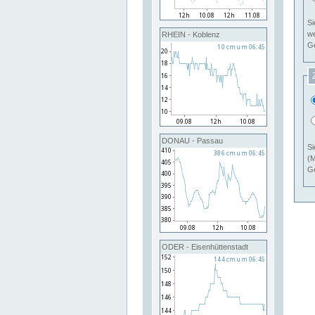
Si
RHEIN - Koblenz
Ge
DONAU - Passau
Si
(M
Ge
ODER - Eisenhüttenstadt