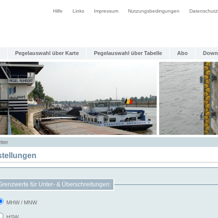
Hilfe
Links
Impressum
Nutzungsbedingungen
Datenschutz
Pegelauswahl über Karte
Pegelauswahl über Tabelle
Abo
Down
tter
stellungen
Grenzwerte für Unter- & Überschreitungen:
MHW / MNW
HSW