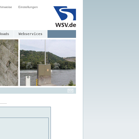
hinweise
Einstellungen
loads
Webservices