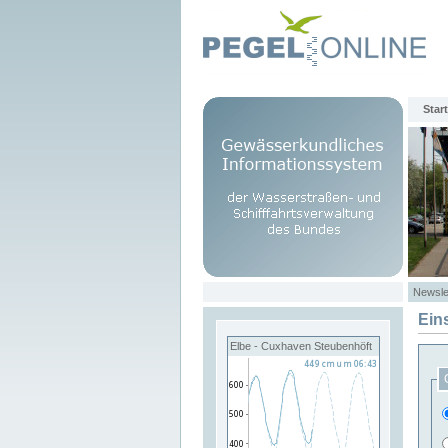
Start
Newsle
Ein
Elbe - Cuxhaven Steubenhöft