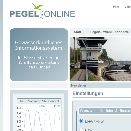
Hilfe
Link
Start
Pegelauswahl über Karte
Newsletter
Einstellungen
Elbe - Cuxhaven Steubenhöft
Grenzwerte für Unter- & Übersc
MHW / MNW
HSW