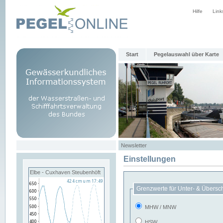
Hilfe
Link
Start
Pegelauswahl über Karte
Newsletter
Einstellungen
Elbe - Cuxhaven Steubenhöft
Grenzwerte für Unter- & Übersc
MHW / MNW
HSW