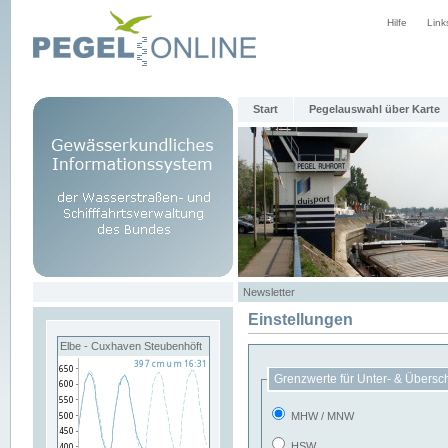
Hilfe
Link
Start
Pegelauswahl über Karte
Newsletter
Einstellungen
Elbe - Cuxhaven Steubenhöft
Grenzwerte für Unter- & Übersc
MHW / MNW
HSW