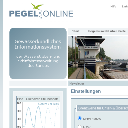
Hilfe
Link
Start
Pegelauswahl über Karte
Newsletter
Einstellungen
Elbe - Cuxhaven Steubenhöft
Grenzwerte für Unter- & Übersc
MHW / MNW
HSW