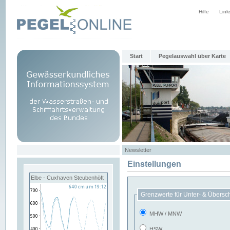
Hilfe
Link
Start
Pegelauswahl über Karte
Newsletter
Einstellungen
Elbe - Cuxhaven Steubenhöft
Grenzwerte für Unter- & Übersc
MHW / MNW
HSW