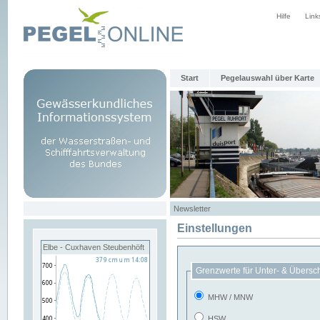
Hilfe
Link
Start
Pegelauswahl über Karte
Newsletter
Einstellungen
Elbe - Cuxhaven Steubenhöft
Grenzwerte für Unter- & Übersc
MHW / MNW
HSW