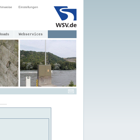
hinweise
Einstellungen
loads
Webservices