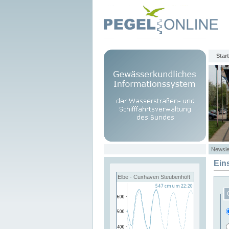
Start
Newsle
Ein
Elbe - Cuxhaven Steubenhöft