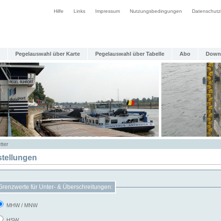
Hilfe
Links
Impressum
Nutzungsbedingungen
Datenschutz
Pegelauswahl über Karte
Pegelauswahl über Tabelle
Abo
Down
tter
stellungen
Grenzwerte für Unter- & Überschreitungen:
MHW / MNW
HSW