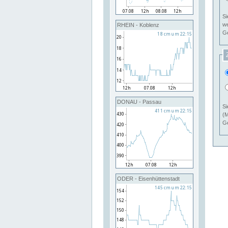
Si
RHEIN - Koblenz
Ge
DONAU - Passau
Si
(M
Ge
ODER - Eisenhüttenstadt