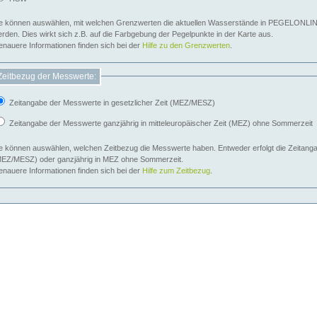
e können auswählen, mit welchen Grenzwerten die aktuellen Wasserstände in PEGELONLIN
werden. Dies wirkt sich z.B. auf die Farbgebung der Pegelpunkte in der Karte aus.
nauere Informationen finden sich bei der
Hilfe zu den Grenzwerten
.
Zeitbezug der Messwerte:
Zeitangabe der Messwerte in gesetzlicher Zeit (MEZ/MESZ)
Zeitangabe der Messwerte ganzjährig in mitteleuropäischer Zeit (MEZ) ohne Sommerzeit
e können auswählen, welchen Zeitbezug die Messwerte haben. Entweder erfolgt die Zeitangab
EZ/MESZ) oder ganzjährig in MEZ ohne Sommerzeit.
nauere Informationen finden sich bei der
Hilfe zum Zeitbezug
.