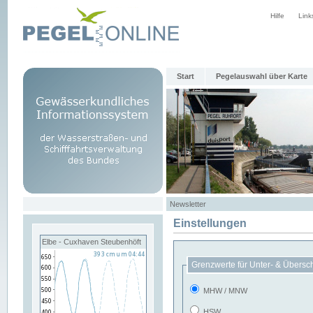
Hilfe
Link
Start
Pegelauswahl über Karte
Newsletter
Einstellungen
Elbe - Cuxhaven Steubenhöft
Grenzwerte für Unter- & Übersc
MHW / MNW
HSW