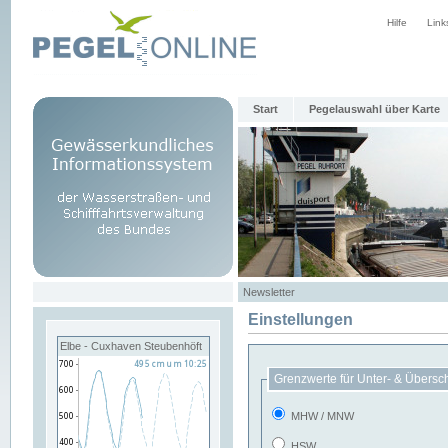
Hilfe
Link
Start
Pegelauswahl über Karte
Newsletter
Einstellungen
Elbe - Cuxhaven Steubenhöft
Grenzwerte für Unter- & Übersc
MHW / MNW
HSW