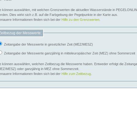
e können auswählen, mit welchen Grenzwerten die aktuellen Wasserstände in PEGELONLIN
werden. Dies wirkt sich z.B. auf die Farbgebung der Pegelpunkte in der Karte aus.
nauere Informationen finden sich bei der
Hilfe zu den Grenzwerten
.
Zeitbezug der Messwerte:
Zeitangabe der Messwerte in gesetzlicher Zeit (MEZ/MESZ)
Zeitangabe der Messwerte ganzjährig in mitteleuropäischer Zeit (MEZ) ohne Sommerzeit
e können auswählen, welchen Zeitbezug die Messwerte haben. Entweder erfolgt die Zeitangab
EZ/MESZ) oder ganzjährig in MEZ ohne Sommerzeit.
nauere Informationen finden sich bei der
Hilfe zum Zeitbezug
.