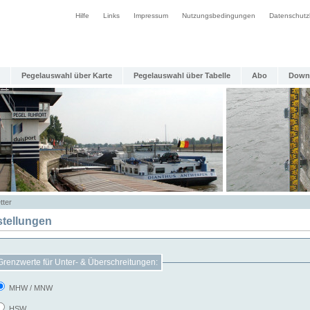
Hilfe
Links
Impressum
Nutzungsbedingungen
Datenschutz
Pegelauswahl über Karte
Pegelauswahl über Tabelle
Abo
Down
tter
stellungen
Grenzwerte für Unter- & Überschreitungen:
MHW / MNW
HSW