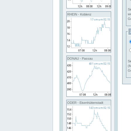
Si
RHEIN - Koblenz
Ge
DONAU - Passau
Si
(M
Ge
ODER - Eisenhüttenstadt