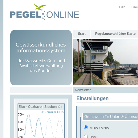
Hilfe
Link
Start
Pegelauswahl über Karte
Newsletter
Einstellungen
Elbe - Cuxhaven Steubenhöft
Grenzwerte für Unter- & Übersc
MHW / MNW
HSW