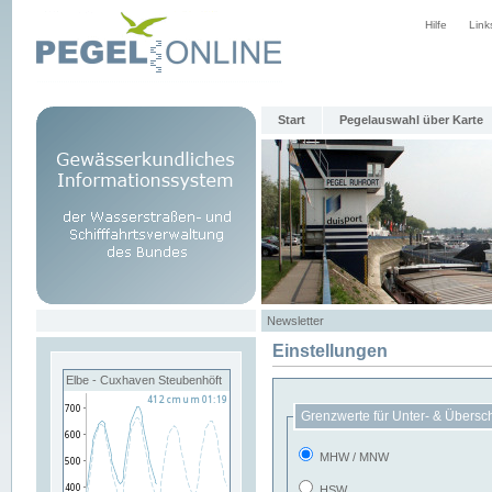
Hilfe
Link
Start
Pegelauswahl über Karte
Newsletter
Einstellungen
Elbe - Cuxhaven Steubenhöft
Grenzwerte für Unter- & Übersc
MHW / MNW
HSW