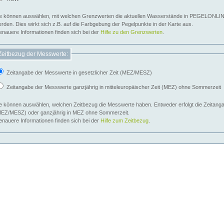
e können auswählen, mit welchen Grenzwerten die aktuellen Wasserstände in PEGELONLIN
werden. Dies wirkt sich z.B. auf die Farbgebung der Pegelpunkte in der Karte aus.
nauere Informationen finden sich bei der
Hilfe zu den Grenzwerten
.
Zeitbezug der Messwerte:
Zeitangabe der Messwerte in gesetzlicher Zeit (MEZ/MESZ)
Zeitangabe der Messwerte ganzjährig in mitteleuropäischer Zeit (MEZ) ohne Sommerzeit
e können auswählen, welchen Zeitbezug die Messwerte haben. Entweder erfolgt die Zeitangab
EZ/MESZ) oder ganzjährig in MEZ ohne Sommerzeit.
nauere Informationen finden sich bei der
Hilfe zum Zeitbezug
.