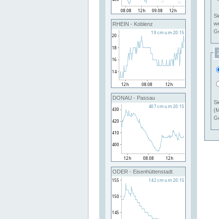
Si
RHEIN - Koblenz
Ge
DONAU - Passau
Si
(M
Ge
ODER - Eisenhüttenstadt