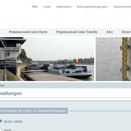
Hilfe
Links
Impressum
Nutzungsbedingungen
Datenschutz
Pegelauswahl über Karte
Pegelauswahl über Tabelle
Abo
Down
tter
stellungen
Grenzwerte für Unter- & Überschreitungen:
MHW / MNW
HSW