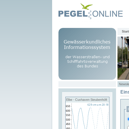
Start
Newsle
Ein
Elbe - Cuxhaven Steubenhöft