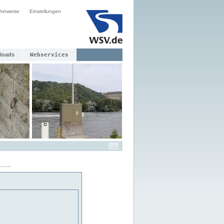
hinweise
Einstellungen
loads
Webservices