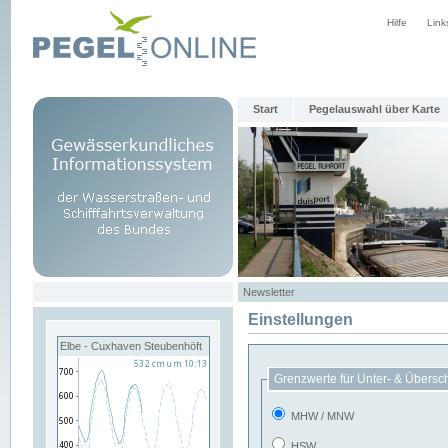
Hilfe
Link
Start
Pegelauswahl über Karte
Newsletter
Einstellungen
Elbe - Cuxhaven Steubenhöft
Grenzwerte für Unter- & Übersc
MHW / MNW
HSW