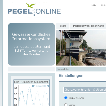
Hilfe
Link
Start
Pegelauswahl über Karte
Newsletter
Einstellungen
Elbe - Cuxhaven Steubenhöft
Grenzwerte für Unter- & Übersc
MHW / MNW
HSW