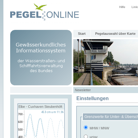
Hilfe
Link
Start
Pegelauswahl über Karte
Newsletter
Einstellungen
Elbe - Cuxhaven Steubenhöft
Grenzwerte für Unter- & Übersc
MHW / MNW
HSW