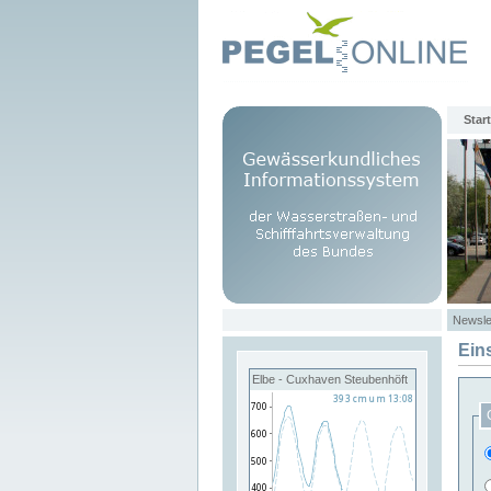
Start
Newsle
Ein
Elbe - Cuxhaven Steubenhöft