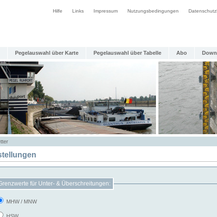
Hilfe
Links
Impressum
Nutzungsbedingungen
Datenschutz
Pegelauswahl über Karte
Pegelauswahl über Tabelle
Abo
Down
tter
stellungen
Grenzwerte für Unter- & Überschreitungen:
MHW / MNW
HSW