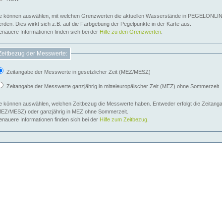
e können auswählen, mit welchen Grenzwerten die aktuellen Wasserstände in PEGELONLIN
werden. Dies wirkt sich z.B. auf die Farbgebung der Pegelpunkte in der Karte aus.
nauere Informationen finden sich bei der
Hilfe zu den Grenzwerten
.
Zeitbezug der Messwerte:
Zeitangabe der Messwerte in gesetzlicher Zeit (MEZ/MESZ)
Zeitangabe der Messwerte ganzjährig in mitteleuropäischer Zeit (MEZ) ohne Sommerzeit
e können auswählen, welchen Zeitbezug die Messwerte haben. Entweder erfolgt die Zeitangab
EZ/MESZ) oder ganzjährig in MEZ ohne Sommerzeit.
nauere Informationen finden sich bei der
Hilfe zum Zeitbezug
.