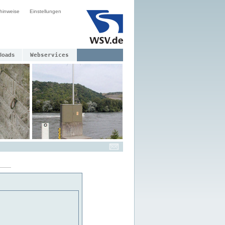
hinweise
Einstellungen
loads
Webservices