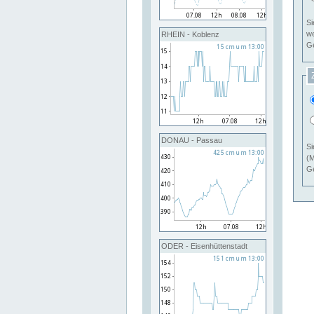
Si
RHEIN - Koblenz
Ge
DONAU - Passau
Si
(M
Ge
ODER - Eisenhüttenstadt