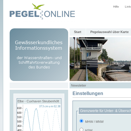
Hilfe
Link
Start
Pegelauswahl über Karte
Newsletter
Einstellungen
Elbe - Cuxhaven Steubenhöft
Grenzwerte für Unter- & Übersc
MHW / MNW
HSW