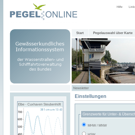
Hilfe
Link
Start
Pegelauswahl über Karte
Newsletter
Einstellungen
Elbe - Cuxhaven Steubenhöft
Grenzwerte für Unter- & Übersc
MHW / MNW
HSW