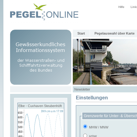
Hilfe
Link
Start
Pegelauswahl über Karte
Newsletter
Einstellungen
Elbe - Cuxhaven Steubenhöft
Grenzwerte für Unter- & Übersc
MHW / MNW
HSW