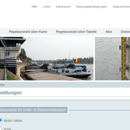
Hilfe
Links
Impressum
Nutzungsbedingungen
Datenschutz
Pegelauswahl über Karte
Pegelauswahl über Tabelle
Abo
Down
tter
stellungen
Grenzwerte für Unter- & Überschreitungen:
MHW / MNW
HSW