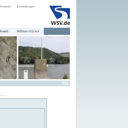
hinweise
Einstellungen
loads
Webservices