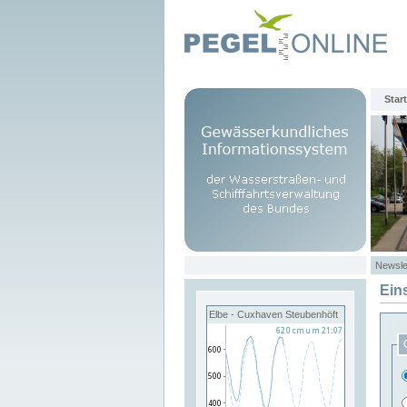
Start
Newsle
Ein
Elbe - Cuxhaven Steubenhöft