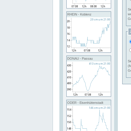
Si
RHEIN - Koblenz
Ge
DONAU - Passau
Si
(M
Ge
ODER - Eisenhüttenstadt