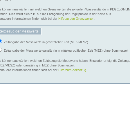
e können auswählen, mit welchen Grenzwerten die aktuellen Wasserstände in PEGELONLIN
werden. Dies wirkt sich z.B. auf die Farbgebung der Pegelpunkte in der Karte aus.
nauere Informationen finden sich bei der
Hilfe zu den Grenzwerten
.
Zeitbezug der Messwerte:
Zeitangabe der Messwerte in gesetzlicher Zeit (MEZ/MESZ)
Zeitangabe der Messwerte ganzjährig in mitteleuropäischer Zeit (MEZ) ohne Sommerzeit
e können auswählen, welchen Zeitbezug die Messwerte haben. Entweder erfolgt die Zeitangab
EZ/MESZ) oder ganzjährig in MEZ ohne Sommerzeit.
nauere Informationen finden sich bei der
Hilfe zum Zeitbezug
.