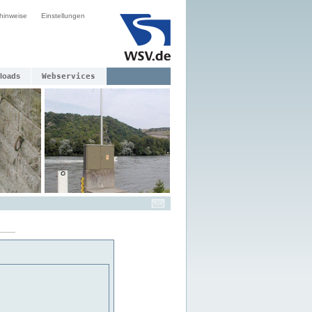
hinweise
Einstellungen
loads
Webservices