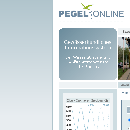
Start
Newsle
Ein
Elbe - Cuxhaven Steubenhöft