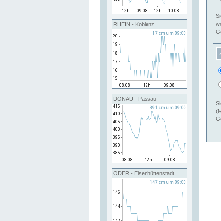
Si
RHEIN - Koblenz
Ge
DONAU - Passau
Si
(M
Ge
ODER - Eisenhüttenstadt