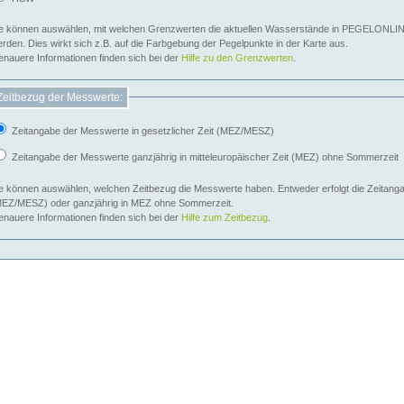
e können auswählen, mit welchen Grenzwerten die aktuellen Wasserstände in PEGELONLIN
werden. Dies wirkt sich z.B. auf die Farbgebung der Pegelpunkte in der Karte aus.
nauere Informationen finden sich bei der
Hilfe zu den Grenzwerten
.
Zeitbezug der Messwerte:
Zeitangabe der Messwerte in gesetzlicher Zeit (MEZ/MESZ)
Zeitangabe der Messwerte ganzjährig in mitteleuropäischer Zeit (MEZ) ohne Sommerzeit
e können auswählen, welchen Zeitbezug die Messwerte haben. Entweder erfolgt die Zeitangab
EZ/MESZ) oder ganzjährig in MEZ ohne Sommerzeit.
nauere Informationen finden sich bei der
Hilfe zum Zeitbezug
.