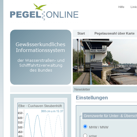
Hilfe
Link
Start
Pegelauswahl über Karte
Newsletter
Einstellungen
Elbe - Cuxhaven Steubenhöft
Grenzwerte für Unter- & Übersc
MHW / MNW
HSW