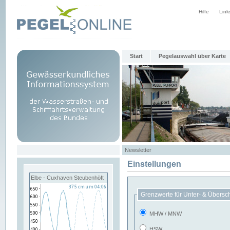
Hilfe
Link
Start
Pegelauswahl über Karte
Newsletter
Einstellungen
Elbe - Cuxhaven Steubenhöft
Grenzwerte für Unter- & Übersc
MHW / MNW
HSW