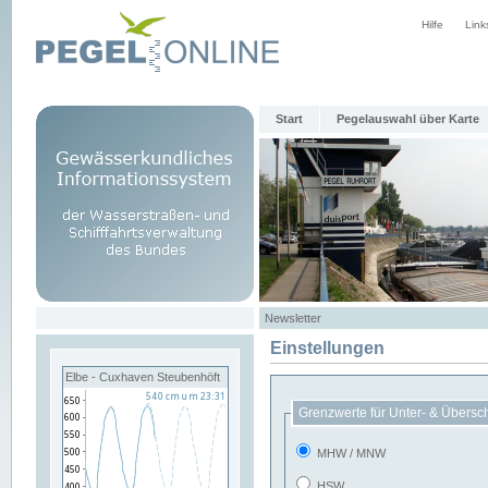
Hilfe
Link
Start
Pegelauswahl über Karte
Newsletter
Einstellungen
Elbe - Cuxhaven Steubenhöft
Grenzwerte für Unter- & Übersc
MHW / MNW
HSW