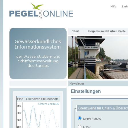
Hilfe
Link
Start
Pegelauswahl über Karte
Newsletter
Einstellungen
Elbe - Cuxhaven Steubenhöft
Grenzwerte für Unter- & Übersc
MHW / MNW
HSW