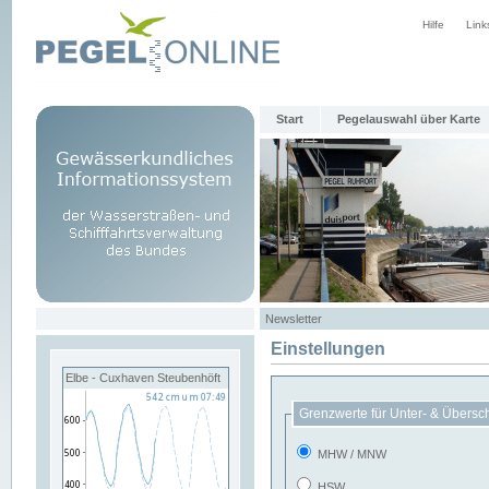
Hilfe
Link
Start
Pegelauswahl über Karte
Newsletter
Einstellungen
Elbe - Cuxhaven Steubenhöft
Grenzwerte für Unter- & Übersc
MHW / MNW
HSW