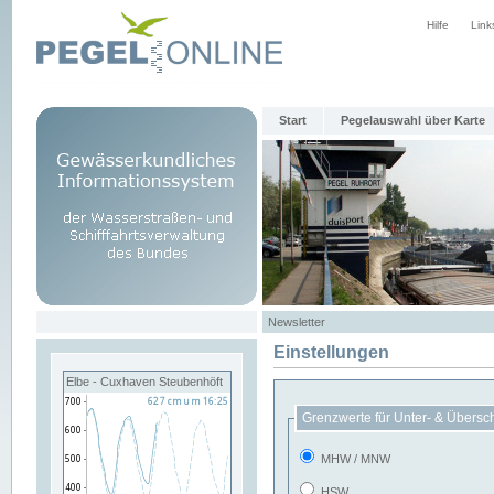
Hilfe
Link
Start
Pegelauswahl über Karte
Newsletter
Einstellungen
Elbe - Cuxhaven Steubenhöft
Grenzwerte für Unter- & Übersc
MHW / MNW
HSW