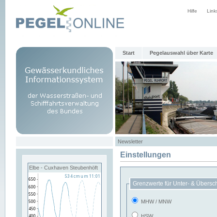
Hilfe
Link
Start
Pegelauswahl über Karte
Newsletter
Einstellungen
Elbe - Cuxhaven Steubenhöft
Grenzwerte für Unter- & Übersc
MHW / MNW
HSW