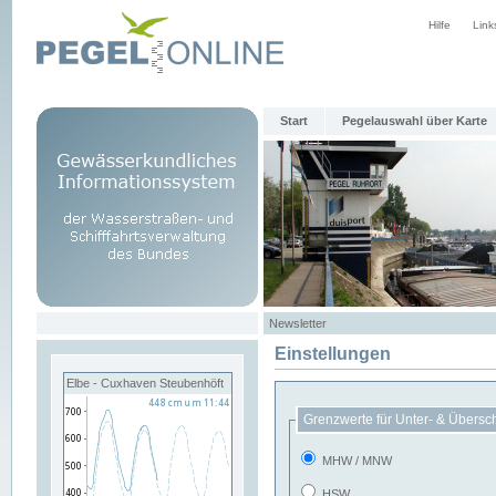
Hilfe
Link
Start
Pegelauswahl über Karte
Newsletter
Einstellungen
Elbe - Cuxhaven Steubenhöft
Grenzwerte für Unter- & Übersc
MHW / MNW
HSW