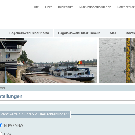
Hilfe
Links
Impressum
Nutzungsbedingungen
Datenschutz
Pegelauswahl über Karte
Pegelauswahl über Tabelle
Abo
Down
tter
stellungen
Grenzwerte für Unter- & Überschreitungen:
MHW / MNW
HSW