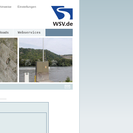
hinweise
Einstellungen
loads
Webservices