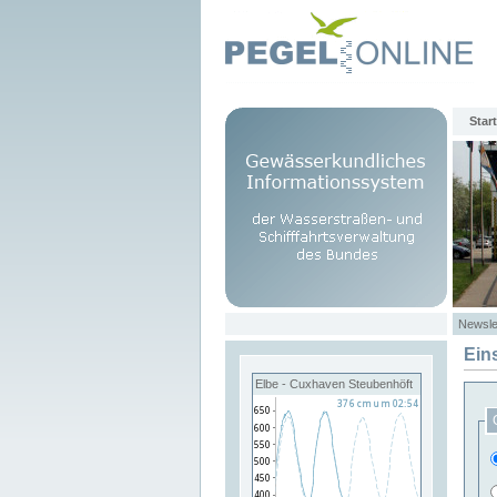
Start
Newsle
Ein
Elbe - Cuxhaven Steubenhöft