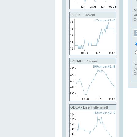
Si
RHEIN - Koblenz
Ge
DONAU - Passau
Si
(M
Ge
ODER - Eisenhüttenstadt