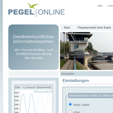
Hilfe
Link
Start
Pegelauswahl über Karte
Newsletter
Einstellungen
Elbe - Cuxhaven Steubenhöft
Grenzwerte für Unter- & Übersc
MHW / MNW
HSW