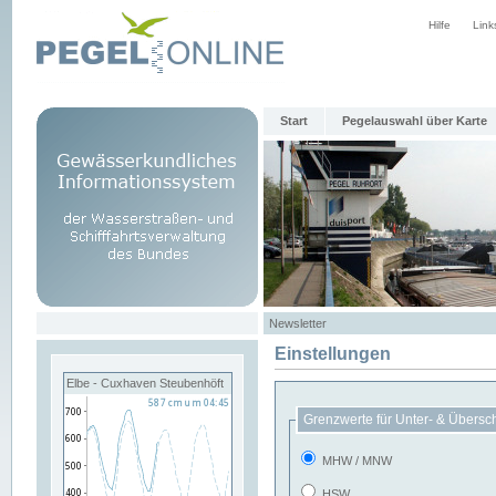
Hilfe
Link
Start
Pegelauswahl über Karte
Newsletter
Einstellungen
Elbe - Cuxhaven Steubenhöft
Grenzwerte für Unter- & Übersc
MHW / MNW
HSW