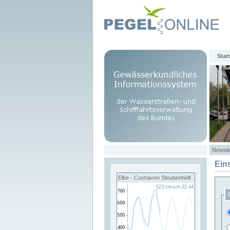
Start
Newsle
Ein
Elbe - Cuxhaven Steubenhöft