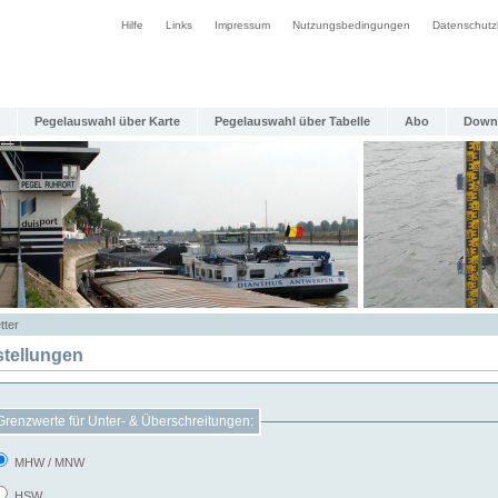
Hilfe
Links
Impressum
Nutzungsbedingungen
Datenschutz
Pegelauswahl über Karte
Pegelauswahl über Tabelle
Abo
Down
tter
stellungen
Grenzwerte für Unter- & Überschreitungen:
MHW / MNW
HSW