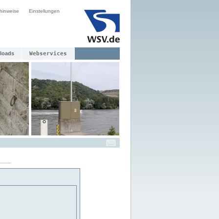
hinweise
Einstellungen
loads
Webservices