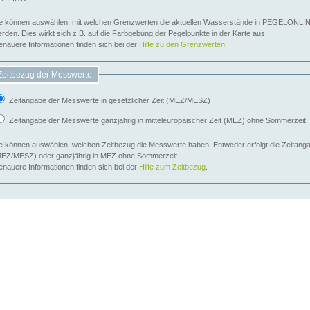
e können auswählen, mit welchen Grenzwerten die aktuellen Wasserstände in PEGELONLIN
werden. Dies wirkt sich z.B. auf die Farbgebung der Pegelpunkte in der Karte aus.
nauere Informationen finden sich bei der
Hilfe zu den Grenzwerten
.
Zeitbezug der Messwerte:
Zeitangabe der Messwerte in gesetzlicher Zeit (MEZ/MESZ)
Zeitangabe der Messwerte ganzjährig in mitteleuropäischer Zeit (MEZ) ohne Sommerzeit
e können auswählen, welchen Zeitbezug die Messwerte haben. Entweder erfolgt die Zeitangab
EZ/MESZ) oder ganzjährig in MEZ ohne Sommerzeit.
nauere Informationen finden sich bei der
Hilfe zum Zeitbezug
.