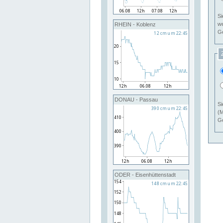
Si
RHEIN - Koblenz
Ge
DONAU - Passau
Si
(M
Ge
ODER - Eisenhüttenstadt