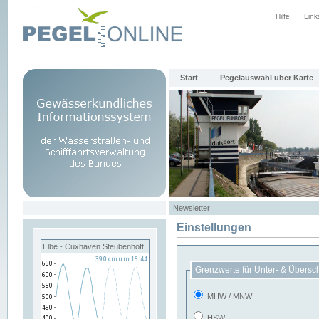
Hilfe
Link
Start
Pegelauswahl über Karte
Newsletter
Einstellungen
Elbe - Cuxhaven Steubenhöft
Grenzwerte für Unter- & Übersc
MHW / MNW
HSW